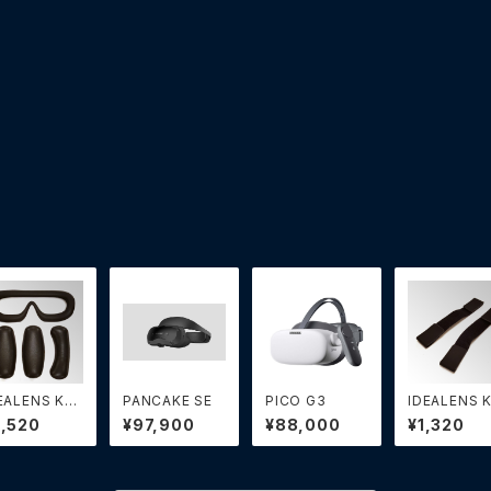
EALENS K2
PANCAKE SE
PICO G3
IDEALENS 
/K4 用合皮パ
+/K4 用固
3,520
¥97,900
¥88,000
¥1,320
ド（4部品セッ
バンド（2個）