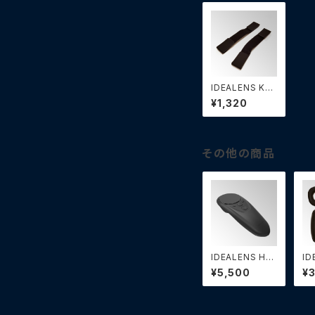
IDEALENS K2
+/K4 用固定用
¥1,320
バンド（2個）
その他の商品
IDEALENS H2
ID
コントローラー
+
¥5,500
¥
ッ
ト）